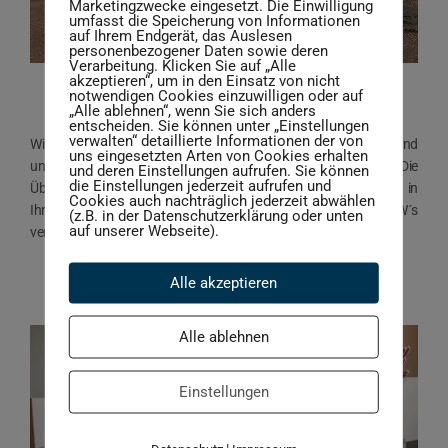
Marketingzwecke eingesetzt. Die Einwilligung
umfasst die Speicherung von Informationen
auf Ihrem Endgerät, das Auslesen
personenbezogener Daten sowie deren
Verarbeitung. Klicken Sie auf „Alle
Motorrad Transporte
akzeptieren“, um in den Einsatz von nicht
notwendigen Cookies einzuwilligen oder auf
„Alle ablehnen“, wenn Sie sich anders
entscheiden. Sie können unter „Einstellungen
verwalten“ detaillierte Informationen der von
Wir sind spezialisiert für Motorrad Transporte nach Griechenland
uns eingesetzten Arten von Cookies erhalten
und Zypern. Unser europaweites Netzwerk macht es möglich: Die
und deren Einstellungen aufrufen. Sie können
die Einstellungen jederzeit aufrufen und
Übernahme des Motorrad erfolgt bei einem unserer Partner in
Cookies auch nachträglich jederzeit abwählen
Ihrer Nähe. Dort wird das Motorrad in einen unserer LKW´s
(z.B. in der Datenschutzerklärung oder unten
auf unserer Webseite).
verladen.
>> mehr erfahren
Alle akzeptieren
Alle ablehnen
Einstellungen