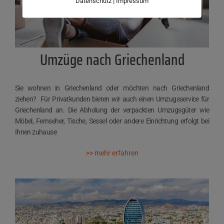
|
Datenschutz
Impressum
Umzüge nach Griechenland
Sie wohnen in Griechenland oder möchten nach Griechenland
ziehen? Für Privatkunden bieten wir auch einen Umzugsservice für
Griechenland an. Die Abholung der verpackten Umzugsgüter wie
Möbel, Fernseher, Tische, Sessel oder andere Einrichtung erfolgt bei
Ihnen zuhause
>> mehr erfahren